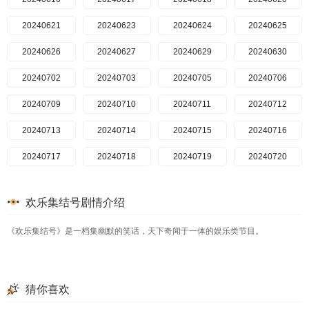
20240621
20240623
20240624
20240625
20240626
20240627
20240629
20240630
20240702
20240703
20240705
20240706
20240709
20240710
20240711
20240712
20240713
20240714
20240715
20240716
20240717
20240718
20240719
20240720
20240721
20240722
20240723
20240724
欢乐集结号剧情介绍
20240725
20240726
20240727
20240728
《欢乐集结号》是一档集幽默的笑话，天下奇闻于一体的娱乐类节目。
20240730
20240731
20240801
20240802
20240803
20240804
20240805
20240806
20240807
20240808
20240809
20240810
猜你喜欢