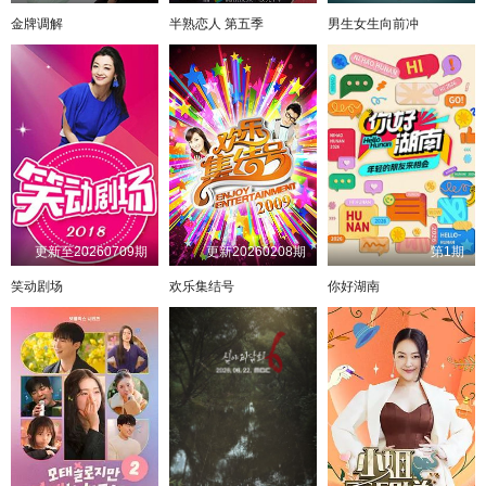
20241106
20241107
20241108
20241109
金牌调解
半熟恋人 第五季
男生女生向前冲
20241110
20241117
20241122
20241123
20241130
20241201
20241202
20241203
20241207
20250120
20250122
20250131
20250202
20250204
20250218
20250219
20250301
20250309
20250314
20250322
更新至20260709期
更新20260208期
第1期
20250324
20250325
20250329
20250407
笑动剧场
欢乐集结号
你好湖南
20250414
20250423
20250429
20250502
20250524
20250530
20250606
20250614
20250621
20250729
20250803
20250805
20250807
20250811
20250812
20250813
20250819
20250822
20250823
20250824