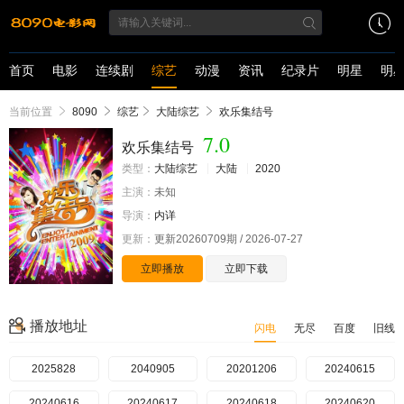
首页
电影
连续剧
综艺
动漫
资讯
纪录片
明星
明
当前位置
8090
综艺
大陆综艺
欢乐集结号
7.0
欢乐集结号
类型：
大陆综艺
大陆
2020
主演：
未知
导演：
内详
更新：
更新20260709期 / 2026-07-27
立即播放
立即下载
播放地址
闪电
无尽
百度
旧线
2025828
2040905
20201206
20240615
20240616
20240617
20240618
20240620