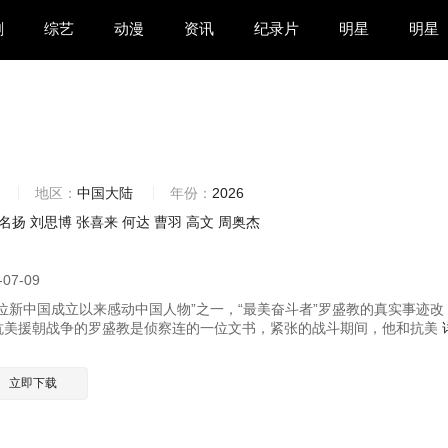
剧
综艺
动漫
资讯
纪录片
明星
明星
地区：
中国大陆
年份：
2026
名扬
刘思博
张喜来
何达
曹羽
高文
周奥杰
-07-09
0位新中国成立以来感动中国人物”之一，“最美奋斗者”罗盛教的真实事迹改
美援朝战争的罗盛教是侦察连的一位文书，紧张的战斗期间，他和抗美
立即下载