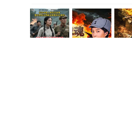
HD国语
正片
浴血忠魂2026
浴血忠魂
逆行战场
艾科 , 郭美林子 , 李博 , 葛佳佳 , 邓凯匀 , 周星宜 , 红卫姝辰 , 张博 , 胡骁源 , 陈宇星 , 朱丹蕾 , 张庆亮
,郭美林子,艾科
李仓卯,梁