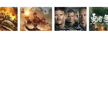
正片
正片
HD中字
战争与音乐
前哨2019
勇者无疆
恩,孟天鸿
Anna,Yegoyan,伊丽莎维塔·莫里亚克
泰勒·约翰·史密斯,奥兰多·布鲁姆,雅各布·西皮奥,卡赖伯·兰德里·琼斯,杰克·凯西,科里·哈德里克,威尔·阿滕伯勒,詹姆斯·贾格尔,斯科特·伊斯特伍德,米洛·吉布森,阿尔菲·斯图尔特,巴比·洛克伍德,法希姆·法兹利,阿历克斯·阿诺,塞莱娜·辛顿,科瓦米·帕特森,Daniel·Rodriguez