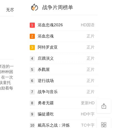
战争片周榜单
无尽
浴血忠魂2026
HD国语
1
浴血忠魂
正片
2
阿特罗皮亚
正片
3
庄蹻演义
正片
4
察连的一
杀戮屋
正片
5
服种种困
。在一次
逆行战场
正片
6
孩童托
激励着每
战争与音乐
正片
7
勇者无疆
更新HD
8
骗徒通吃
HD中字
9
戴高乐之战：淬炼
TC中字
10