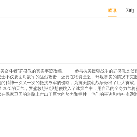
腾讯
闪电
，“最美奋斗者”罗盛教的真实事迹改编。 参与抗美援朝战争的罗盛教是侦
战士不仅要面对敌军的猛烈攻击，还要在物资匮乏、环境恶劣的情况下克
韧的精神一次又一次的抵抗敌军的侵略，为抗美援朝战争做出了巨大贡献
-20℃的天气，罗盛教想都没想便跳入了冰窟当中，用自己的全身力气将
在保家卫国的道路上付出了巨大的努力和牺牲，他们的事迹和精神永远