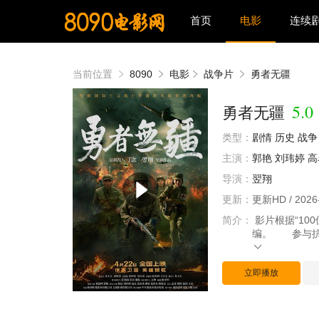
首页
电影
连续
当前位置
8090
电影
战争片
勇者无疆
5.0
勇者无疆
类型：
剧情
历史
战争
主演：
郭艳
刘玮婷
高
导演：
翌翔
更新：
更新HD / 2026
简介：
影片根据“10
编。 参与抗
立即播放