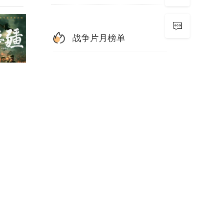
战争片月榜单
浴血忠魂2026
HD国语
1
浴血忠魂
正片
2
更新HD
沸腾的群山
更新至16集
3
红高粱
HD
4
郭艳,刘玮婷,高名扬,刘思博,张喜来,何达,曹羽,高文,周奥杰
战争与音乐
正片
5
戴高乐之战：淬炼
TC中字
6
生化巨兽
更新HD
7
逆行战场
正片
8