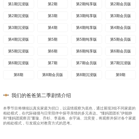
第1期沉浸版
第2期
第2期纯享版
第2期会员版
第2期沉浸版
第3期
第3期纯享版
第3期会员版
第3期沉浸版
第4期
第4期纯享版
第4期会员版
第4期沉浸版
第5期
第5期纯享版
第5期会员版
第5期沉浸版
第6期
第6期纯享版
第6期会员版
第6期沉浸版
第7期
第7期会员版
第7期沉浸版
第8期
第8期会员版
第8期沉浸版
第9期
第9期会员版
第9期沉浸版
第10期
第10期会员版
我们的爸爸第二季剧情介绍
第10期沉浸版
本季节目将继续以真实家庭为切口，以温情观察为底色，通过展现3组不同家庭的
相处模式，在代际碰撞与日常陪伴中探寻亲情的多元表达。“懂妈团团长”伊能静
和“懂妈团观察员”董璇、乔杉、李嘉格、余宇涵、沈奕斐，将观察并探讨各个家庭
的相处模式，引发观众对教育方式的思考。