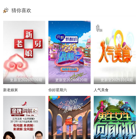
猜你喜欢
更新至20260709期
更新至20260620期
更新至20251014期
新老娘舅
你好星期六
人气美食