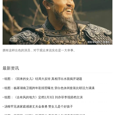
拥有这样出色的演员，对于观众来说实在是一大幸事。
最新资讯
•
组图：《回来的女儿》结局大反转 真相浮出水面揭开谜题
•
组图：杨幂湖南卫视跨年彩排照曝光 穿白色休闲套装比耶活力满满
•
组图：《去有风的地方》定档1月3日 刘亦菲李现搭档主演
•
汤唯罕见谈家庭感谢丈夫金泰勇 赞女儿是个好孩子