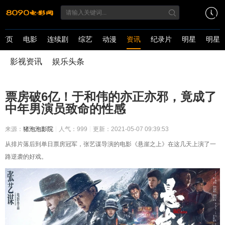
首页
电影
连续剧
综艺
动漫
资讯
纪录片
明星
明星
影视资讯
娱乐头条
票房破6亿！于和伟的亦正亦邪，竟成了
中年男演员致命的性感
来源：
猪泡泡影院
人气：999
更新：2021-05-07 09:39:53
从排片落后到单日票房冠军，张艺谋导演的电影《悬崖之上》在这几天上演了一
路逆袭的好戏。