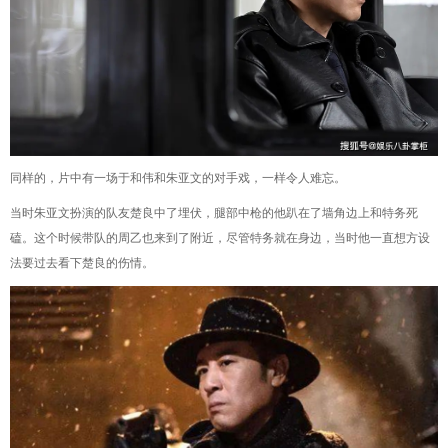
同样的，片中有一场于和伟和朱亚文的对手戏，一样令人难忘。
当时朱亚文扮演的队友楚良中了埋伏，腿部中枪的他趴在了墙角边上和特务死
磕。这个时候带队的周乙也来到了附近，尽管特务就在身边，当时他一直想方设
法要过去看下楚良的伤情。