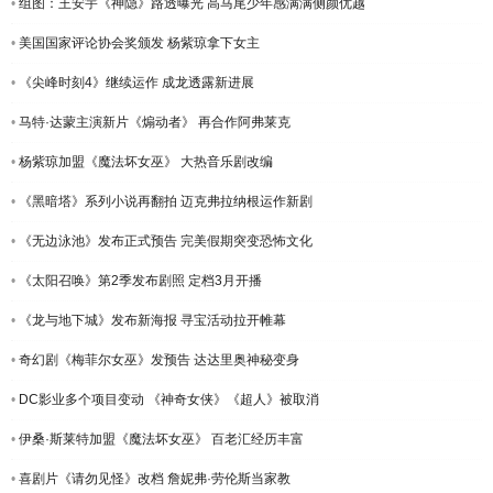
•
组图：王安宇《神隐》路透曝光 高马尾少年感满满侧颜优越
•
美国国家评论协会奖颁发 杨紫琼拿下女主
•
《尖峰时刻4》继续运作 成龙透露新进展
•
马特·达蒙主演新片《煽动者》 再合作阿弗莱克
•
杨紫琼加盟《魔法坏女巫》 大热音乐剧改编
•
《黑暗塔》系列小说再翻拍 迈克弗拉纳根运作新剧
•
《无边泳池》发布正式预告 完美假期突变恐怖文化
•
《太阳召唤》第2季发布剧照 定档3月开播
•
《龙与地下城》发布新海报 寻宝活动拉开帷幕
•
奇幻剧《梅菲尔女巫》发预告 达达里奥神秘变身
•
DC影业多个项目变动 《神奇女侠》《超人》被取消
•
伊桑·斯莱特加盟《魔法坏女巫》 百老汇经历丰富
•
喜剧片《请勿见怪》改档 詹妮弗·劳伦斯当家教